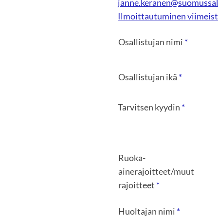
janne.keranen@suomussal
Ilmoittautuminen viimeist
Osallistujan nimi
*
Osallistujan ikä
*
Tarvitsen kyydin
*
Ruoka-
ainerajoitteet/muut
rajoitteet
*
Huoltajan nimi
*