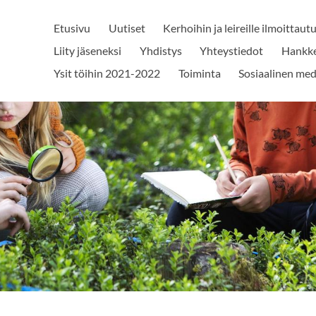
Etusivu
Uutiset
Kerhoihin ja leireille ilmoitta
Liity jäseneksi
Yhdistys
Yhteystiedot
Hankk
Ysit töihin 2021-2022
Toiminta
Sosiaalinen med