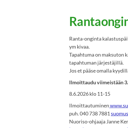
Rantaongin
Ranta-onginta kalastuspäi
ym kivaa.
Tapahtuma on maksuton kaiki
tapahtuman järjestäjillä.
Jos et pääse omalla kyydill
Ilmoittaudu viimeistään 3
8.6.2026 klo 11-15
Ilmoittautuminen
www.suo
puh. 040 738 7881
suomus
Nuoriso-ohjaaja Janne Ke