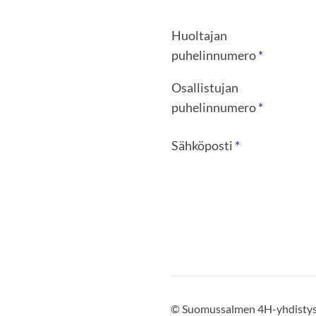
Huoltajan
puhelinnumero
*
Osallistujan
puhelinnumero
*
Sähköposti
*
©
Suomussalmen 4H-yhdisty