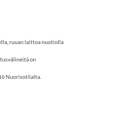
a, ruuan laittoa nuotiolla
stusvälineitä on
tö Nuorisotilalta.