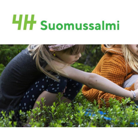
Siirry
sivun
Suomussalmi
sisältöön