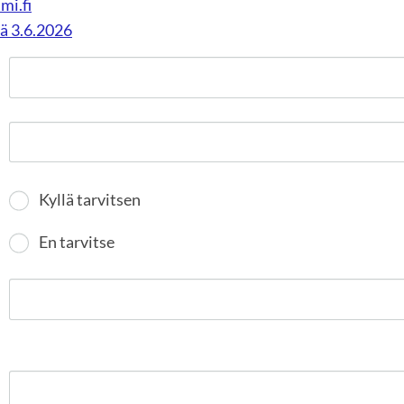
mi.fi
ä 3.6.2026
Kyllä tarvitsen
En tarvitse