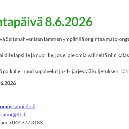
tapäivä 8.6.2026
vä Seitenahvenisen lammen ympärillä ongintaa mato-ongell
lle lapsille ja nuorille, jos ei ole omia välineitä niin kala
ä paikalle, nuorisopalvelut ja 4H järjestää kuljetuksen. Läh
.6.2026
mussalmi.4h.fi
salmi@4h.fi
ränen 044 777 3183