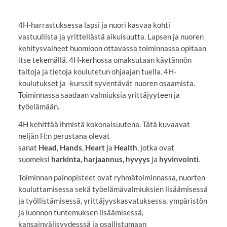
4H-harrastuksessa lapsi ja nuori kasvaa kohti
vastuullista ja yritteliästä aikuisuutta. Lapsen ja nuoren
kehitysvaiheet huomioon ottavassa toiminnassa opitaan
itse tekemällä. 4H-kerhossa omaksutaan käytännön
taitoja ja tietoja koulutetun ohjaajan tuella. 4H-
koulutukset ja -kurssit syventävät nuoren osaamista.
Toiminnassa saadaan valmiuksia yrittäjyyteen ja
työelämään.
4H kehittää ihmistä kokonaisuutena. Tätä kuvaavat
neljän H:n perustana olevat
sanat
Head
,
Hands
,
Heart
ja
Health
, jotka ovat
suomeksi
harkinta, harjaannus, hyvyys
ja
hyvinvointi
.
Toiminnan painopisteet ovat ryhmätoiminnassa, nuorten
kouluttamisessa sekä työelämävalmiuksien lisäämisessä
ja työllistämisessä, yrittäjyyskasvatuksessa, ympäristön
ja luonnon tuntemuksen lisäämisessä,
kansainvälisyydesssä ja osallistumaan