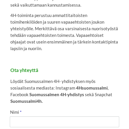
sekä vaikuttamaan kannustamisessa.
4H-toiminta perustuu ammattitaitoisten
toimihenkilöiden ja suuren vapaaehtoisten joukon
yhteistyölle. Merkittävä osa varsinaisesta nuorisotyöstä
tehdään vapaaehtoisten toimesta. Vapaaehtoiset
ohjaajat ovat usein ensimmäinen ja tärkein kontaktipinta
lapsiin ja nuoriin.
Ota yhteyttä
Löydät Suomussalmen 4H- yhdistyksen myös
sosiaalisesta mediasta: Instagram
4Hsuomussalmi
,
Facebook
Suomussalmen 4H-yhdistys
sekä Snapchat
Suomussalmi4h.
Nimi
*